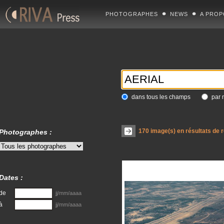
PHOTOGRAPHES
NEWS
A PROP
dans tous les champs
par 
170
image(s) en résultats de 
Photographes :
Dates :
de
jj/mm/aaaa
à
jj/mm/aaaa