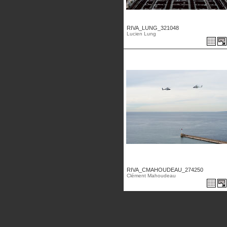
RIVA_LUNG_321048
Lucien Lung
RIVA_CMAHOUDEAU_274250
Clément Mahoudeau