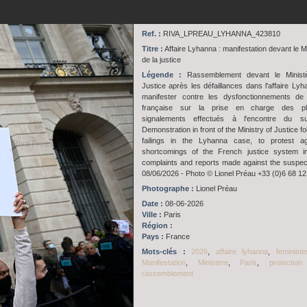
Ref. :
RIVA_LPREAU_LYHANNA_423810
Titre :
Affaire Lyhanna : manifestation devant le M
de la justice
Légende :
Rassemblement devant le Minist
Justice après les défaillances dans l'affaire Lyh
manifester contre les dysfonctionnements de 
française sur la prise en charge des pl
signalements effectués à l'encontre du su
Demonstration in front of the Ministry of Justice fo
failings in the Lyhanna case, to protest ag
shortcomings of the French justice system in
complaints and reports made against the suspect
08/06/2026 - Photo © Lionel Préau +33 (0)6 68 12
Photographe :
Lionel Préau
Date :
08-06-2026
Ville :
Paris
Région :
Pays :
France
Mots-clés :
2026
,
affaire lyhanna
,
feministe
Manifestation
,
Ministere
,
Paris
,
protectio
rassemblement