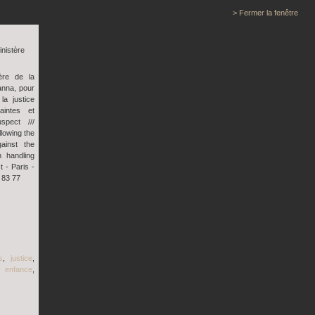
> Fermer la fenêtre
inistère
ère de la
anna, pour
la justice
aintes et
spect ///
llowing the
ainst the
 handling
 - Paris -
 83 77
s
,
justice
,
n enfance
,