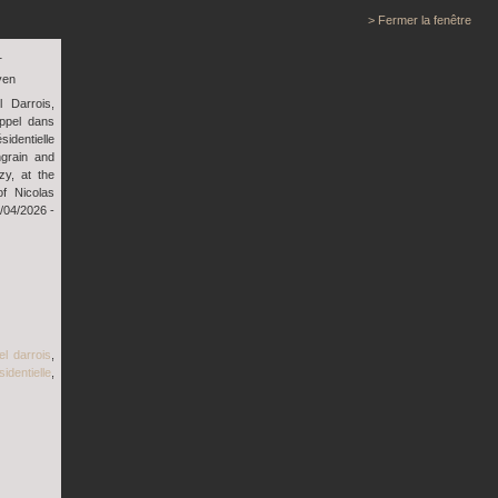
> Fermer la fenêtre
1
yen
 Darrois,
ppel dans
sidentielle
grain and
zy, at the
of Nicolas
/04/2026 -
el darrois
,
sidentielle
,