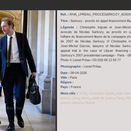
Ref. :
RIVA_LPREAU_PROCESARKOZY_42304
Titre :
Sarkozy : procès en appel financement lib
Légende :
Christophe Ingrain et Jean-Michel
avocats de Nicolas Sarkozy, au procès en a
l'affaire du financement libyen de la campagne pré
de 2007 de Nicolas Sarkozy /// Christophe In
Jean-Michel Darrois, lawyers of Nicolas Sarko
appeal trial in the case of Libyan financing 
Sarkozy's 2007 presidential campaign - Paris - 08
Photo © Lionel Préau +33 (0)6 68 12 83 77
Photographe :
Lionel Préau
Date :
08-04-2026
Ville :
Paris
Région :
Pays :
France
Mots-clés :
2026
,
christophe ingrain
,
jean mich
justice
,
Libye
,
libyen
,
palais de justice
,
Paris
,
Pré
proces sarkozy
,
tribunal