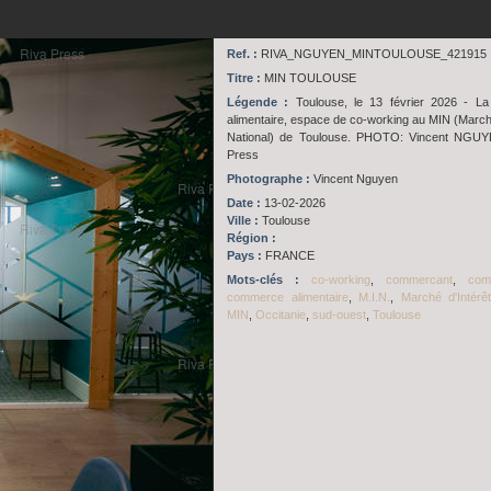
Ref. :
RIVA_NGUYEN_MINTOULOUSE_421915
Titre :
MIN TOULOUSE
Légende :
Toulouse, le 13 février 2026 - La
alimentaire, espace de co-working au MIN (Marché
National) de Toulouse. PHOTO: Vincent NGUY
Press
Photographe :
Vincent Nguyen
Date :
13-02-2026
Ville :
Toulouse
Région :
Pays :
FRANCE
Mots-clés :
co-working
,
commercant
,
com
commerce alimentaire
,
M.I.N.
,
Marché d'Intérêt
MIN
,
Occitanie
,
sud-ouest
,
Toulouse