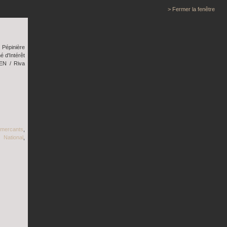
> Fermer la fenêtre
 Pépinière
 d'Intérêt
EN / Riva
mercants
,
 National
,