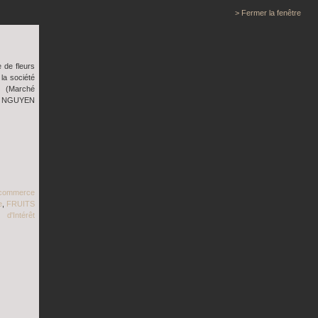
> Fermer la fenêtre
 de fleurs
la société
N (Marché
ent NGUYEN
commerce
e
,
FRUITS
 d'Intérêt