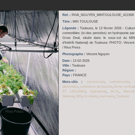
Ref. :
RIVA_NGUYEN_MINTOULOUSE_421908
Titre :
MIN TOULOUSE
Légende :
Toulouse, le 13 février 2026 - Culture
comestibles (ici des pensées) en hydroponie par 
Grow Deal, située dans le sous-sol du MI
d'Intérêt National) de Toulouse. PHOTO: Vinc
/ Riva Press
Photographe :
Vincent Nguyen
Date :
13-02-2026
Ville :
Toulouse
Région :
Pays :
FRANCE
Mots-clés :
commercant
,
commercants
,
alimentaire
,
commerce de bouche
,
ferme vertical
ET LEGUMES
,
hydroponie
,
M.I.N.
,
Marché
National
,
MIN
,
Occitanie
,
sud-ouest
,
Toulouse