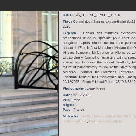
Ref. :
RIVA_LPREAU_ELYSEE_419218
Titre :
Conseil des ministres extraordinaire du 2
2025
Légende :
Conseil des ministres extraordin
présentation d'une loi spéciale pour sortir de
budgétaire, après l'échec de l'examen parlem
budget de l'État. Naïma Moutchou, Ministre des O
Vincent Jeanbrun, Ministre de la Ville et du Lo
Extraordinary Council of ministers with present
special law to break the budget deadlock, fol
failure of parliamentary review of the state bud
Moutchou, Minister for Overseas Territories 
Jeanbrun, Minister for Urban Affairs and Housing
22/12/2025 - Photo © Lionel Préau +33 (0)6 68 12
Photographe :
Lionel Préau
Date :
22-12-2025
Ville :
Paris
Région :
Pays :
France
Mots-clés :
2025
,
budget
,
Conseil des Ministre
naima moutchou
,
Paris
,
vincent jeanbrun