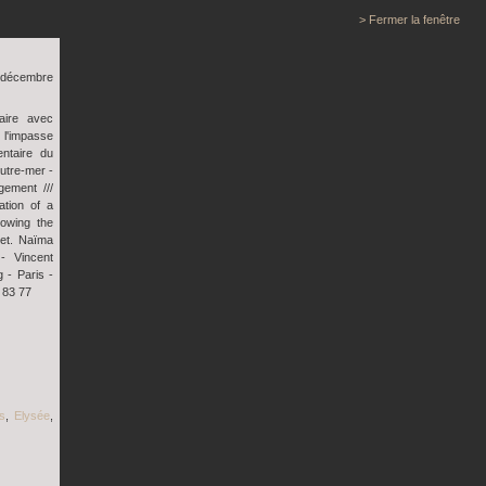
> Fermer la fenêtre
2 décembre
aire avec
 l'impasse
entaire du
utre-mer -
gement ///
ation of a
lowing the
get. Naïma
- Vincent
 - Paris -
 83 77
s
,
Elysée
,