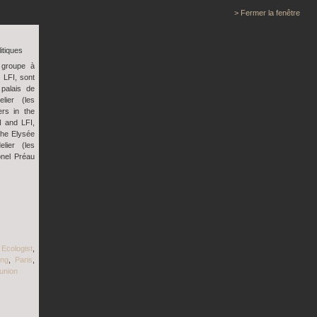
> Fermer la fenêtre
litiques
 groupe à
 LFI, sont
palais de
lier (les
ers in the
N and LFI,
the Elysée
lier (les
onel Préau
,
Ecologist
,
ing
,
Paris
,
union