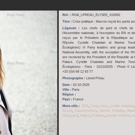
Ref. :
RIVA_LPREAU_ELYSEE_416992
Titre :
Crise politique : Macron reçoit les partis po
Légende :
Les chefs de parti et chefs de
l'Assemblée nationale, à l'exception du RN et de
reçus par le Président de la République au 
l'Elysée. Cyrielle Chatelain et Marine Tonde
Écologistes) /// Party leaders and group lead
National Assembly, with the exception of the R
are received by the President of the Republic at 
Palace. Cyrielle Chatelain and Marine Tonde
Écologistes) - Paris - 10/10/2025 - Photo © Li
+33 (0)6 68 12 83 77
Photographe :
Lionel Préau
Date :
10-10-2025
Ville :
Paris
Région :
Pays :
France
Mots-clés :
2025
,
Crise
,
crisis
,
cyrielle chatelain
Elysée
,
Gouvernement
,
Marine Tondelier
,
Meet
Parti
,
party
,
Political
,
Politique
,
premier ministre
,
re