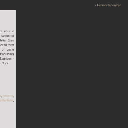
> Fermer la fenêtre
nt en vue
l'appel de
elier (Les
her to form
t of Lucie
pulaire)
 Bagneux -
 83 77
e
,
gauche
,
sidentielle
,