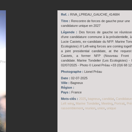
Ref. :
RIVA_LPREAU_GAUCHE_414684
Titre :
Rencontre de forces de gauche pour une
candidature unique en 2027
Légende :
Des forces de gauche se réunisse
d'une candidature commune à la présidentielle, à 
Lucie Castets, ex-candidate du NFP. Marine Tond
Ecologistes) /// Left-wing forces are coming toget
a joint presidential candidate, at the reques
Castets, a former NFP (Nouveau Front Po
candidate. Marine Tondelier (Les Ecologistes) -
02/07/2025 - Photo © Lionel Préau +33 (0)6 68 12
Photographe :
Lionel Préau
Date :
02-07-2025
Ville :
Bagneux
Région :
Pays :
France
Mots-clés :
2025
,
bagneux
,
candidat
,
Candidatur
Left wing
,
Marine Tondelier
,
Meeting
,
Portrait
,
Pré
rassemblement
,
reunion
,
union
,
unique