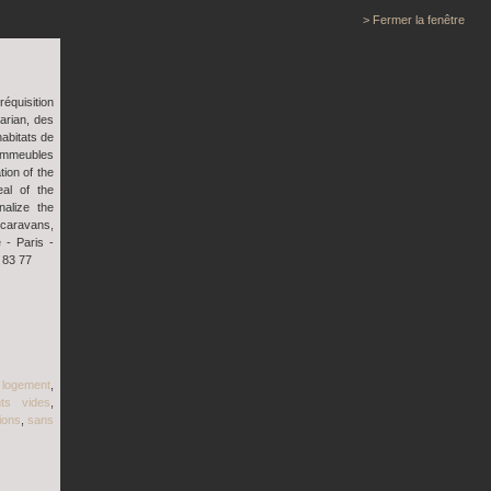
> Fermer la fenêtre
réquisition
arian, des
habitats de
'immeubles
tion of the
eal of the
alize the
 caravans,
 - Paris -
 83 77
 logement
,
nts vides
,
tions
,
sans