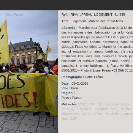
Ref. :
RIVA_LPREAU_LOGEMENT_414355
Titre :
Logement : Marche des réquisitions
Légende :
Marche pour l’application de la loi de 
des immeubles vides, l'abrogation de la loi Kasb
lois et dispositifs qui pe´nalisent les occupants d'
survie (bidonvilles, cabane, caravanes, squat d
vides...). Place Vendôme /// March for the applica
law of requisition of empty buildings, the rep
Kasbarian law, laws and measures which pen
occupants of survival habitats (slums, cabins,
squatting in empty buildings... ). Place Vendôme
05/01/2025 - Photo © Lionel Préau +33 (0)6 68 12
Photographe :
Lionel Préau
Date :
05-01-2025
Ville :
Paris
Région :
Pays :
France
Mots-clés :
2025
,
DAL
,
Demonstration
,
Droit au
Housing
,
Logement
,
logement vide
,
logeme
Manifestation
,
Marche
,
Paris
,
Requisition
,
requisi
abris
,
SDF