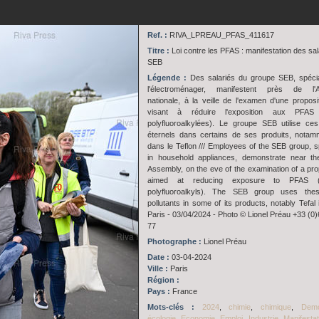
Ref. :
RIVA_LPREAU_PFAS_411617
Titre :
Loi contre les PFAS : manifestation des sal
SEB
Légende :
Des salariés du groupe SEB, spécia
l'électroménager, manifestent près de l'
nationale, à la veille de l'examen d'une proposit
visant à réduire l'exposition aux PFAS
polyfluoroalkylées). Le groupe SEB utilise ces
éternels dans certains de ses produits, notam
dans le Teflon /// Employees of the SEB group, sp
in household appliances, demonstrate near th
Assembly, on the eve of the examination of a pr
aimed at reducing exposure to PFAS 
polyfluoroalkyls). The SEB group uses thes
pollutants in some of its products, notably Tefal 
Paris - 03/04/2024 - Photo © Lionel Préau +33 (0)
77
Photographe :
Lionel Préau
Date :
03-04-2024
Ville :
Paris
Région :
Pays :
France
Mots-clés :
2024
,
chimie
,
chimique
,
Demo
écologie
,
Economie
,
Emploi
,
Industrie
,
Manifestat