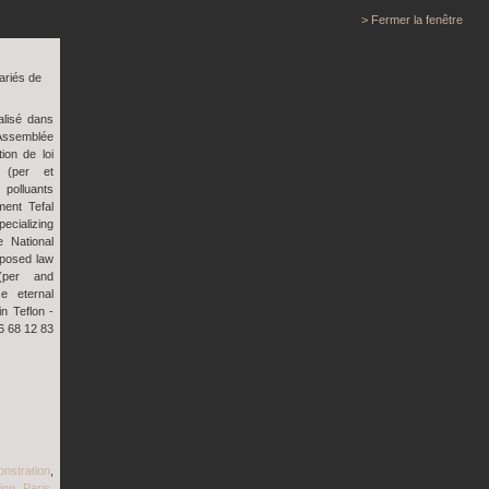
> Fermer la fenêtre
ariés de
lisé dans
Assemblée
ion de loi
 (per et
 polluants
ment Tefal
ecializing
e National
oposed law
(per and
e eternal
in Teflon -
6 68 12 83
nstration
,
ion
,
Paris
,