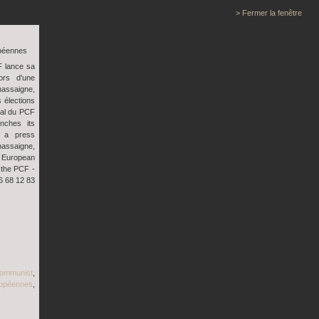
> Fermer la fenêtre
péennes
 lance sa
ors d'une
hassaigne,
 élections
nal du PCF
nches its
g a press
hassaigne,
e European
 the PCF -
6 68 12 83
ommunist
,
opéennes
,