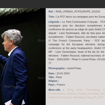
Ref. :
RIVA_LPREAU_PCFEUROPE_410310
Titre :
Le PCF lance sa campagne pour les Euro
Légende :
Le Parti Communiste Français - PCF
campagne pour les élections européennes l
conférence de presse au siège du parti. André C
député - Léon Desfontaine, tête de liste pour les
européennes - Fabien Roussel, secrétaire natio
/// The French Communist Party - PCF lau
campaign for the European elections durin
conference at the party headquarters. André C
MP - Léon Desfontaine, head of the list for th
elections - Fabien Roussel, national secretary of
Paris - 10/01/2024 - Photo © Lionel Préau +33 (0)
77
Photographe :
Lionel Préau
Date :
10-01-2024
Ville :
Paris
Région :
Pays :
France
Mots-clés :
2024
,
Andre Chassaigne
,
C
Communistes
,
elections
,
Europe
,
european
,
Eur
Fabien Roussel
,
leon defontaine
,
Paris
,
PC
,
PCF