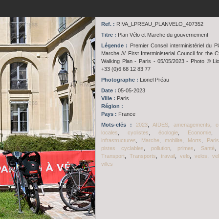
Ref. :
RIVA_LPREAU_PLANVELO_407352
Titre :
Plan Vélo et Marche du gouvernement
Légende :
Premier Conseil interministériel du Pl
Marche /// First Interministerial Council for the 
Walking Plan - Paris - 05/05/2023 - Photo © Li
+33 (0)6 68 12 83 77
Photographe :
Lionel Préau
Date :
05-05-2023
Ville :
Paris
Région :
Pays :
France
Mots-clés :
2023
,
AIDES
,
amenagements
,
c
locales
,
cyclistes
,
écologie
,
Economie
infrastructures
,
Marche
,
mobilite
,
Morts
,
Paris
pistes cyclables
,
pollution
,
primes
,
Santé
Transport
,
Transports
,
travail
,
velo
,
velos
,
vel
villes