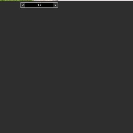
<
1 /
>