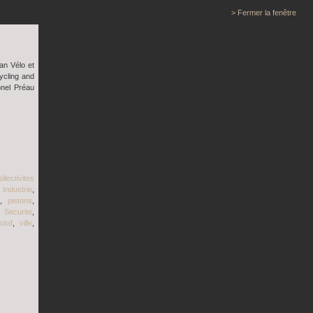
> Fermer la fenêtre
an Vélo et
Cycling and
onel Préau
ollectivites
,
Industrie
,
,
pietons
,
,
Securite
,
otaf
,
ville
,