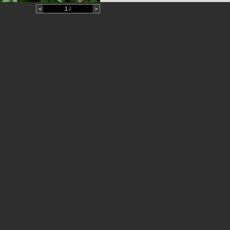
<
1 /
>