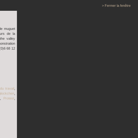
> Fermer la fenêtre
de muguet
urs de la
the valley
monstration
(0)6 68 12
du travail
,
glockchen
,
,
Protest
,