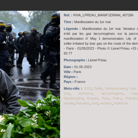
Ref. :
RIVA_LPREAU_MANIF1ERMAI_407266
Titre :
Manifestation du 1er mai
Légende :
Manifestation du 1er mai. Vendeur 
irrité par les gaz lacrymogènes sur la parco
manifestation /// May 1 demonstration. Lily of 
seller irritated by tear gas on the route of the de
- Paris - 01/05/2023 - Photo © Lionel Préau +33 
83 77
Photographe :
Lionel Préau
Date :
01-05-2023
Ville :
Paris
Région :
Pays :
France
Mots-clés :
2023
,
Defile
,
Demonstration
,
Fete 
Gaz
,
lachrymo
,
lachrymogene
,
mai
Manifestation
,
Muguet
,
Paris
,
Police
,
Policiers
retraite
,
Retraites
,
soor
,
vendeur
,
Violences