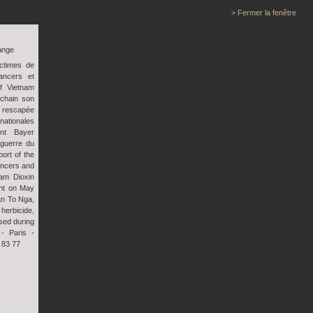
> Fermer la fenêtre
ange
ctimes de
ancers et
if Vietnam
ochain son
rescapée
ationales
ont Bayer
 guerre du
ort of the
ancers and
nam Dioxin
ent on May
an To Nga,
herbicide,
sed during
- Paris -
 83 77