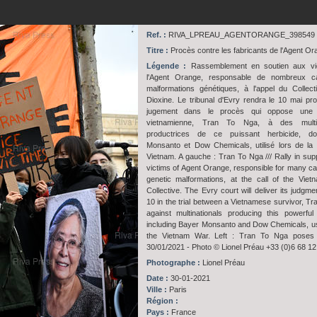
Ref. :
RIVA_LPREAU_AGENTORANGE_398549
Titre :
Procès contre les fabricants de l'Agent Or
Légende :
Rassemblement en soutien aux vi
l'Agent Orange, responsable de nombreux c
malformations génétiques, à l'appel du Collect
Dioxine. Le tribunal d'Evry rendra le 10 mai pr
jugement dans le procès qui oppose une 
vietnamienne, Tran To Nga, à des multin
productrices de ce puissant herbicide, d
Monsanto et Dow Chemicals, utilisé lors de la
Vietnam. A gauche : Tran To Nga /// Rally in supp
victims of Agent Orange, responsible for many c
genetic malformations, at the call of the Viet
Collective. The Evry court will deliver its judgm
10 in the trial between a Vietnamese survivor, Tr
against multinationals producing this powerful 
including Bayer Monsanto and Dow Chemicals, u
the Vietnam War. Left : Tran To Nga poses 
30/01/2021 - Photo © Lionel Préau +33 (0)6 68 12
Photographe :
Lionel Préau
Date :
30-01-2021
Ville :
Paris
Région :
Pays :
France