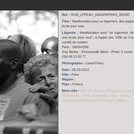
Ref. :
RIVA_LPREAU_SANSPAPIERS_355345
Titre :
Manifestation pour un logement, des papie
école pour tous
Légende :
Manifestation pour "un logement, de
une école pour tous", à l'appel des 1000 de Ca
comité de soutien.
Paris - 09/09/2006.
Guy Bedos - Emmanuelle Béart - Photo © Lionel
(0)6 68 12 83 77
Photographe :
Lionel Préau
Date :
05-03-2013
Ville :
Paris
Région :
Pays :
France
Mots-clés :
1000 de cachan
,
2006
,
actrice
,
bedo
emmanuelle beart
,
Expulses
,
Guy Bedos
,
Logement
,
Manifestation
,
Paris
,
sans papiers