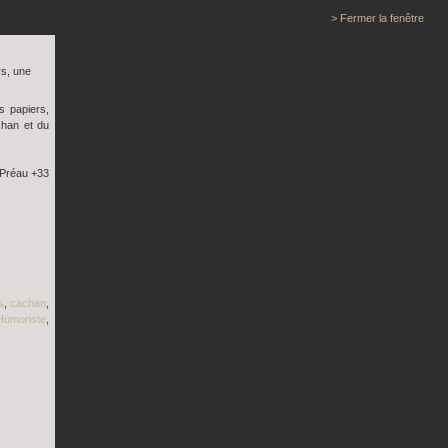
> Fermer la fenêtre
rs, une
s papiers,
chan et du
 Préau +33
s
,
cachan
,
Humoriste
,