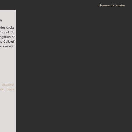
> Fermer la fenêtre
és
des droits
'appel du
ognition of
he Collectif
 Préau +33
,
disabled
,
ris
,
place