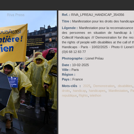
Ref. :
RIVA_LPREAU_HANDICAP_354356
Titre :
Manifestation pour les droits des handicap
Légende :
Manifestation pour la reconnaissance 
des personnes en situation de handicap à l
Collectif Handicaps /// Demonstration for the rec
the rights of people with disabilities at the call of t
Handicaps - Paris - 10/02/2025 - Photo © Lionel
(0)6 68 12 83 77
Photographe :
Lionel Préau
Date :
10-02-2025
Ville :
Paris
Région :
Pays :
France
Mots-clés :
2025
,
Demonstration
,
disabilities
droits
,
handicap
,
handicapes
,
Manifestation
,
Pa
republique
,
Rights
,
telethon