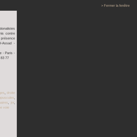
> Fermer la fenêtre
onalistes
nis contre
n présence
l-Assad -
 - Paris -
 83 77
ges
,
droite
upuscules
,
naires
,
jnr
,
me voie