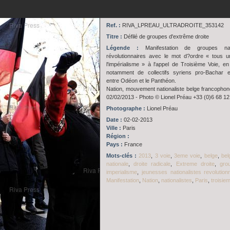
Ref. :
RIVA_LPREAU_ULTRADROITE_353142
Titre :
Défilé de groupes d'extrême droite
Légende :
Manifestation de groupes nati
révolutionnaires avec le mot d?ordre « tous u
l'impérialisme » à l'appel de Troisième Voie, e
notamment de collectifs syriens pro-Bachar e
entre Odéon et le Panthéon.
Nation, mouvement nationaliste belge francophone
02/02/2013 - Photo © Lionel Préau +33 (0)6 68 12
Photographe :
Lionel Préau
Date :
02-02-2013
Ville :
Paris
Région :
Pays :
France
Mots-clés :
2013
,
3 voie
,
3eme voie
,
belge
,
bel
nationale
,
droite radicale
,
Extreme droite
,
gro
imperialisme
,
jeunesses nationalistes revolution
Manifestation
,
Nation
,
nationalistes
,
Paris
,
troisie