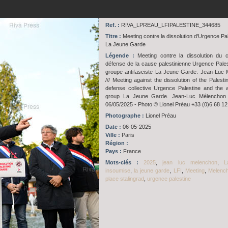
Ref. :
RIVA_LPREAU_LFIPALESTINE_344685
Titre :
Meeting contre la dissolution d'Urgence Pal
La Jeune Garde
Légende :
Meeting contre la dissolution du co
défense de la cause palestinienne Urgence Pales
groupe antifasciste La Jeune Garde. Jean-Luc
/// Meeting against the dissolution of the Palest
defense collective Urgence Palestine and the an
group La Jeune Garde. Jean-Luc Mélenchon 
06/05/2025 - Photo © Lionel Préau +33 (0)6 68 12
Photographe :
Lionel Préau
Date :
06-05-2025
Ville :
Paris
Région :
Pays :
France
Mots-clés :
2025
,
jean luc melenchon
,
L
insoumise
,
la jeune garde
,
LFI
,
Meeting
,
Melenc
place stalingrad
,
urgence palestine