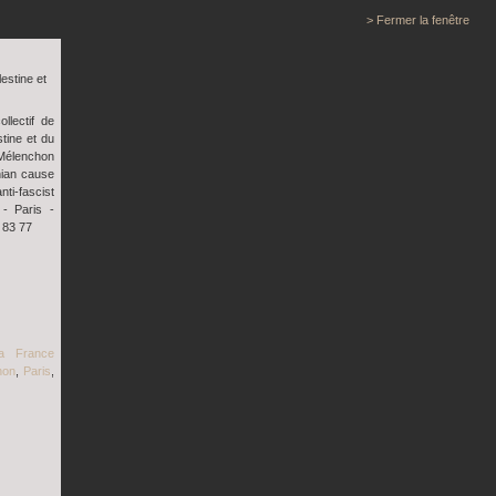
> Fermer la fenêtre
estine et
llectif de
tine et du
 Mélenchon
inian cause
ti-fascist
- Paris -
 83 77
a France
hon
,
Paris
,