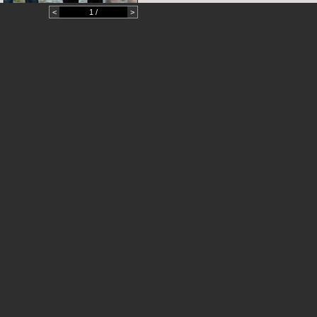
<
1 /
>