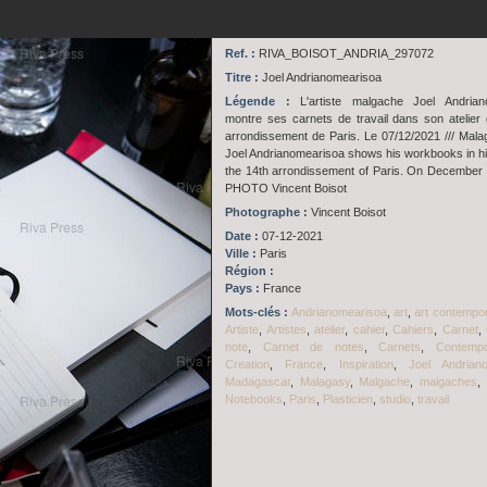
Ref. :
RIVA_BOISOT_ANDRIA_297072
Titre :
Joel Andrianomearisoa
Légende :
L'artiste malgache Joel Andrian
montre ses carnets de travail dans son atelie
arrondissement de Paris. Le 07/12/2021 /// Malag
Joel Andrianomearisoa shows his workbooks in his
the 14th arrondissement of Paris. On December 7
PHOTO Vincent Boisot
Photographe :
Vincent Boisot
Date :
07-12-2021
Ville :
Paris
Région :
Pays :
France
Mots-clés :
Andrianomearisoa
,
art
,
art contempo
Artiste
,
Artistes
,
atelier
,
cahier
,
Cahiers
,
Carnet
,
note
,
Carnet de notes
,
Carnets
,
Contempo
Creation
,
France
,
Inspiration
,
Joel Andrian
Madagascar
,
Malagasy
,
Malgache
,
malgaches
,
Notebooks
,
Paris
,
Plasticien
,
studio
,
travail