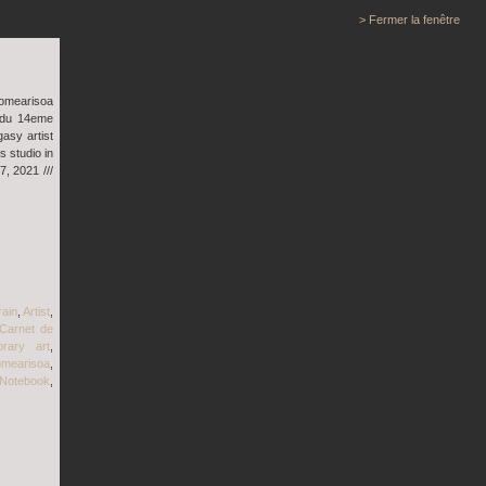
> Fermer la fenêtre
omearisoa
r du 14eme
asy artist
 studio in
, 2021 ///
rain
,
Artist
,
Carnet de
rary art
,
omearisoa
,
Notebook
,