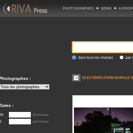
PHOTOGRAPHES
NEWS
A PROP
dans tous les champs
par 
ELECTRIFICATION RURALE G
Photographes :
Dates :
de
jj/mm/aaaa
à
jj/mm/aaaa