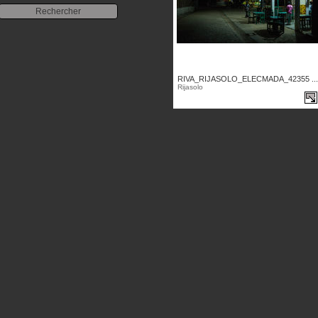
RIVA_RIJASOLO_ELECMADA_42355 ...
Rijasolo