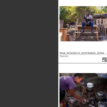
RIVA_RIJASOLO_ELECMADA_42354 ...
Rijasolo