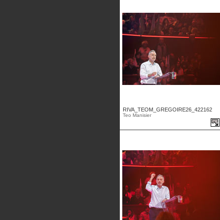
RIVA_TEOM_GREGOIRE26_422162
Teo Manisier