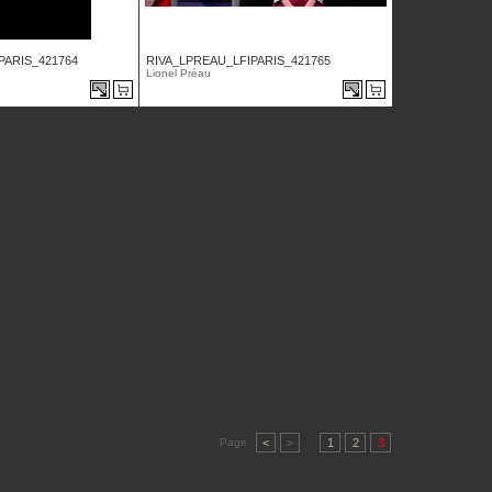
PARIS_421764
RIVA_LPREAU_LFIPARIS_421765
Lionel Préau
Page
<
>
1
2
3