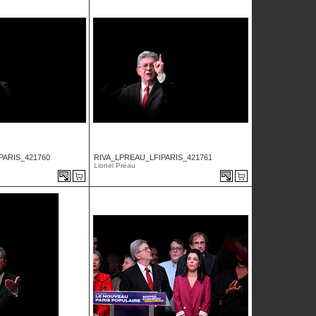
PARIS_421760
RIVA_LPREAU_LFIPARIS_421761
Lionel Préau