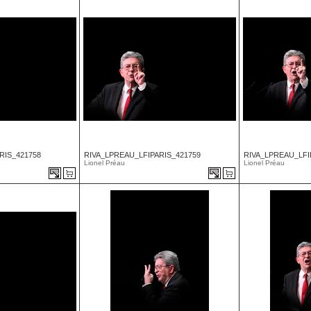
RIS_421758
RIVA_LPREAU_LFIPARIS_421759
RIVA_LPREAU_LFI
Lionel Préau
Lionel Préau