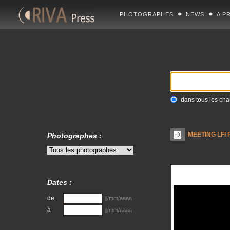
PHOTOGRAPHES
NEWS
A P
dans tous les ch
MEETING LFI
Photographes :
Dates :
de
jj/mm/aaaa
à
jj/mm/aaaa