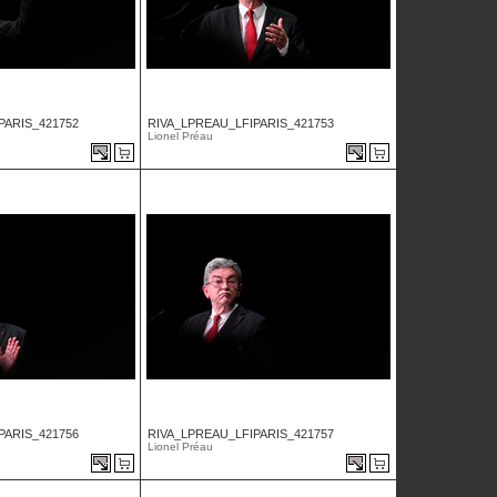
PARIS_421752
RIVA_LPREAU_LFIPARIS_421753
Lionel Préau
PARIS_421756
RIVA_LPREAU_LFIPARIS_421757
Lionel Préau