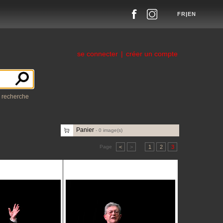
FR
|
EN
se connecter
|
créer un compte
a recherche
Panier
-
0
image(s)
Page
<
>
1
2
3