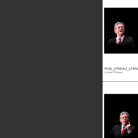
RIVA_LPREAU_LFIPA
Lionel Préau