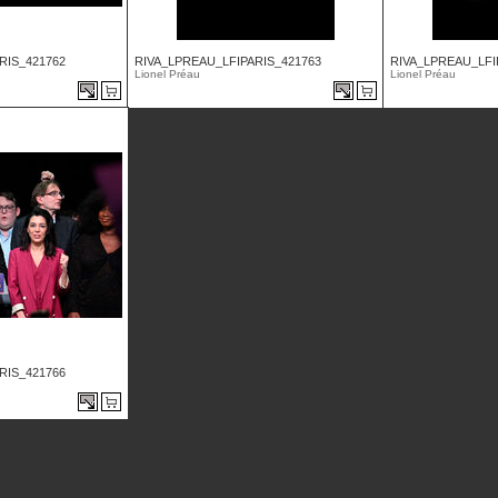
RIS_421762
RIVA_LPREAU_LFIPARIS_421763
RIVA_LPREAU_LFI
Lionel Préau
Lionel Préau
RIS_421766