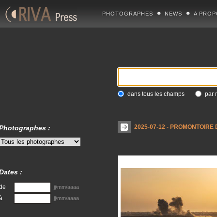
PHOTOGRAPHES
NEWS
A PROP
dans tous les champs
par 
2025-07-12 - PROMONTOIRE
Photographes :
Dates :
de
jj/mm/aaaa
à
jj/mm/aaaa