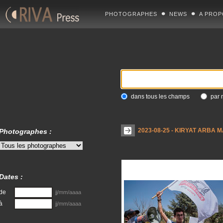
PHOTOGRAPHES
NEWS
A PROP
dans tous les champs
par 
2023-08-25 - KIRYAT ARBA
Photographes :
Dates :
de
jj/mm/aaaa
à
jj/mm/aaaa