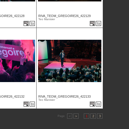
OIRE26_422128
RIVA_TEOM_GREGOIRE26_422129
Teo Manisier
OIRE26_422132
RIVA_TEOM_GREGOIRE26_422133
Teo Manisier
Page
<
>
1
2
3