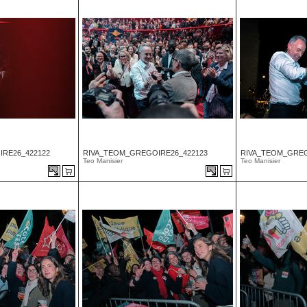
RE26_422122
RIVA_TEOM_GREGOIRE26_422123
RIVA_TEOM_GREG
Teo Manisier
Teo Manisier