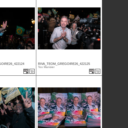
OIRE26_422124
RIVA_TEOM_GREGOIRE26_422125
Teo Manisier