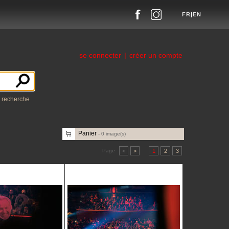
FR
|
EN
se connecter
|
créer un compte
a recherche
Panier
-
0
image(s)
Page
<
>
1
2
3