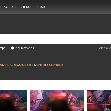
ROPOS
RECHERCHE D'IMAGES
amps
par mots-clés
Aide à l
ANUELGREGOIRE
/
Teo Manisier
/ 53 images