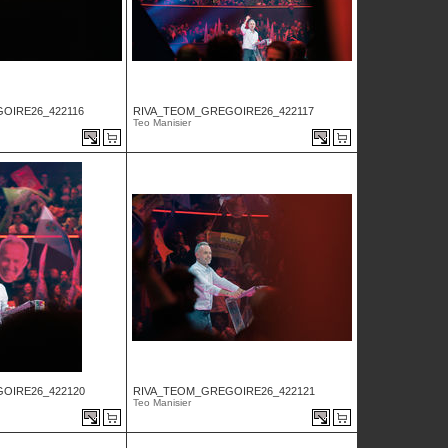
OIRE26_422116
RIVA_TEOM_GREGOIRE26_422117
Teo Manisier
OIRE26_422120
RIVA_TEOM_GREGOIRE26_422121
Teo Manisier