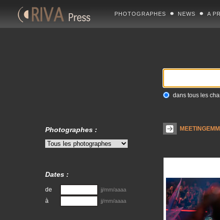
PHOTOGRAPHES
NEWS
A P
dans tous les ch
MEETINGEMM
Photographes :
Dates :
de
jj/mm/aaaa
à
jj/mm/aaaa