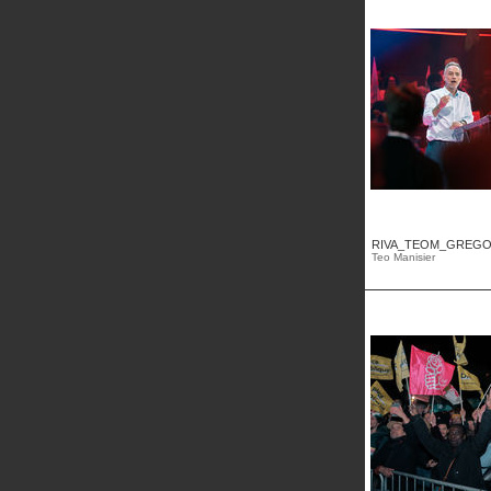
RIVA_TEOM_GREGOI
Teo Manisier