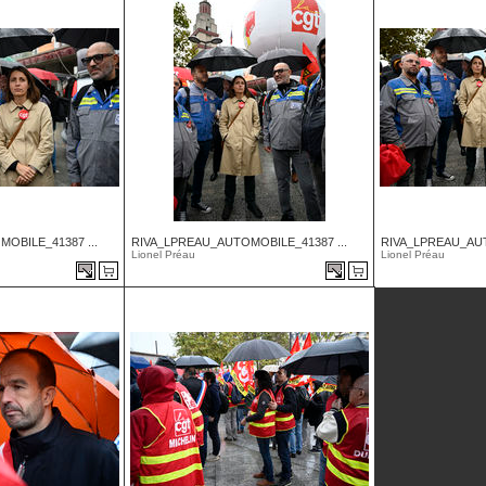
OBILE_41387 ...
RIVA_LPREAU_AUTOMOBILE_41387 ...
RIVA_LPREAU_AUT
Lionel Préau
Lionel Préau