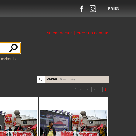
FR
|
EN
se connecter
|
créer un compte
a recherche
Panier
-
0
image(s)
Page
<
>
1