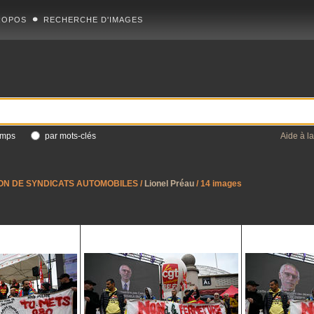
ROPOS
RECHERCHE D'IMAGES
amps
par mots-clés
Aide à l
ON DE SYNDICATS AUTOMOBILES
/
Lionel Préau
/ 14 images