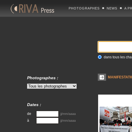
PHOTOGRAPHES
NEWS
A P
dans tous les ch
MANIFESTATI
Photographes :
Dates :
de
jj/mm/aaaa
à
jj/mm/aaaa