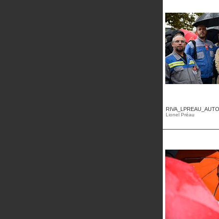
RIVA_LPREAU_AUTOM
Lionel Préau