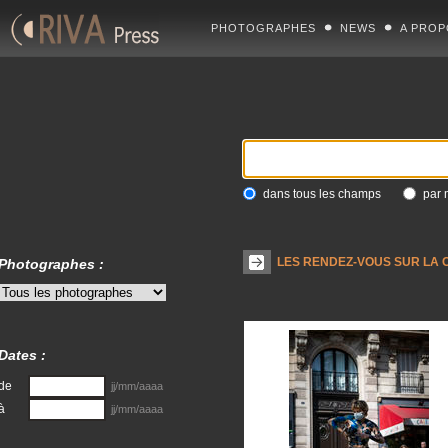
PHOTOGRAPHES
NEWS
A PROP
dans tous les champs
par 
LES RENDEZ-VOUS SUR LA 
Photographes :
Dates :
de
jj/mm/aaaa
à
jj/mm/aaaa