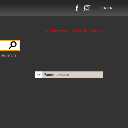
FR
|
EN
se connecter
|
créer un compte
a recherche
Panier
-
0
image(s)