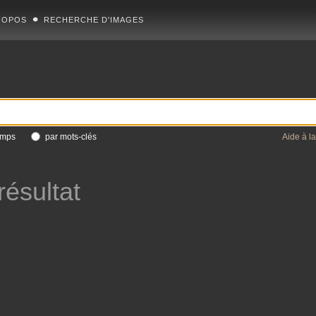
ROPOS
RECHERCHE D'IMAGES
amps
par mots-clés
Aide à l
ésultat