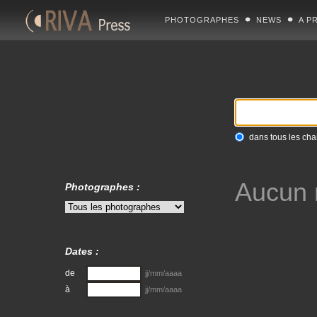
PHOTOGRAPHES
NEWS
A P
dans tous les ch
Aucun r
Photographes :
Dates :
de
jj/mm/aaaa
à
jj/mm/aaaa